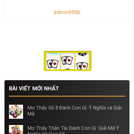
admin888b
BÀI VIẾT MỚI NHẤT
Mơ Thấy Số 8 Đánh Con Gì: Ý Nghĩa và Giải
Mã
Mơ Thấy Thần Tài Đánh Con Gì: Giải Mã Ý
Nghĩa Và Con Số