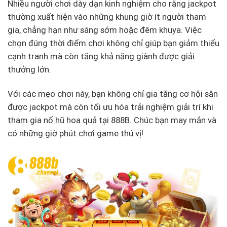
Nhiều người chơi dày dạn kinh nghiệm cho rằng jackpot
thường xuất hiện vào những khung giờ ít người tham
gia, chẳng hạn như sáng sớm hoặc đêm khuya. Việc
chọn đúng thời điểm chơi không chỉ giúp bạn giảm thiểu
cạnh tranh mà còn tăng khả năng giành được giải
thưởng lớn.
Với các mẹo chơi này, bạn không chỉ gia tăng cơ hội săn
được jackpot mà còn tối ưu hóa trải nghiệm giải trí khi
tham gia nổ hũ hoa quả tại 888B. Chúc bạn may mắn và
có những giờ phút chơi game thú vị!