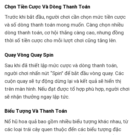
Chọn Tiền Cược Và Dòng Thanh Toán
Trước khi bắt đầu, người chơi cần chọn mức tiền cược
và số dòng thanh toán mong muốn. Càng chọn nhiều
dòng thanh toán, cơ hội thắng càng cao, nhưng đồng
thời số tiền cược cho mỗi lượt chơi cũng tăng lên.
Quay Vòng Quay Spin
Sau khi đã thiết lập mức cược và dòng thanh toán,
người chơi nhấn nút “Spin” để bắt đầu vòng quay. Các
cuộn quay sẽ tự động dừng lại và kết quả sẽ hiển thị
trên màn hình. Nếu đạt được tổ hợp phù hợp, người chơi
sẽ nhận thưởng ngay lập tức.
Biểu Tượng Và Thanh Toán
Nổ hũ hoa quả bao gồm nhiều biểu tượng khác nhau, từ
các loại trái cây quen thuộc đến các biểu tượng đặc