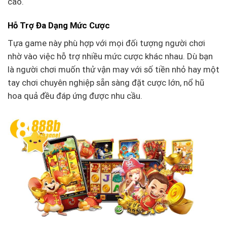
cao.
Hỗ Trợ Đa Dạng Mức Cược
Tựa game này phù hợp với mọi đối tượng người chơi
nhờ vào việc hỗ trợ nhiều mức cược khác nhau. Dù bạn
là người chơi muốn thử vận may với số tiền nhỏ hay một
tay chơi chuyên nghiệp sẵn sàng đặt cược lớn, nổ hũ
hoa quả đều đáp ứng được nhu cầu.