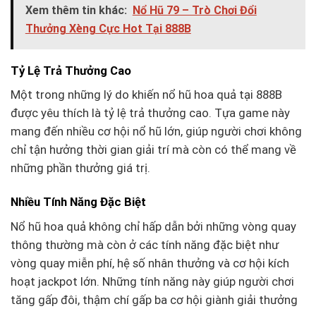
Xem thêm tin khác:
Nổ Hũ 79 – Trò Chơi Đổi
Thưởng Xèng Cực Hot Tại 888B
Tỷ Lệ Trả Thưởng Cao
Một trong những lý do khiến nổ hũ hoa quả tại 888B
được yêu thích là tỷ lệ trả thưởng cao. Tựa game này
mang đến nhiều cơ hội nổ hũ lớn, giúp người chơi không
chỉ tận hưởng thời gian giải trí mà còn có thể mang về
những phần thưởng giá trị.
Nhiều Tính Năng Đặc Biệt
Nổ hũ hoa quả không chỉ hấp dẫn bởi những vòng quay
thông thường mà còn ở các tính năng đặc biệt như
vòng quay miễn phí, hệ số nhân thưởng và cơ hội kích
hoạt jackpot lớn. Những tính năng này giúp người chơi
tăng gấp đôi, thậm chí gấp ba cơ hội giành giải thưởng