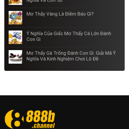
Mơ Thấy Vàng Là Điềm Báo Gì?
Ý Nghĩa Của Giấc Mơ Thấy Cá Lớn Đánh
Con Gì
Mơ Thấy Gà Trống Đánh Con Gì: Giải Mã Ý
Nghĩa Và Kinh Nghiệm Chơi Lô Đề