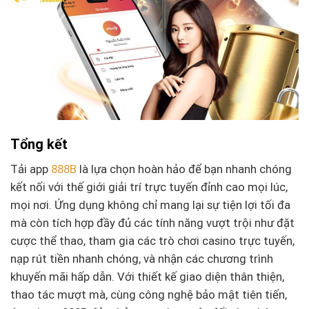
Tổng kết
Tải app
888B
là lựa chọn hoàn hảo để bạn nhanh chóng
kết nối với thế giới giải trí trực tuyến đỉnh cao mọi lúc,
mọi nơi. Ứng dụng không chỉ mang lại sự tiện lợi tối đa
mà còn tích hợp đầy đủ các tính năng vượt trội như đặt
cược thể thao, tham gia các trò chơi casino trực tuyến,
nạp rút tiền nhanh chóng, và nhận các chương trình
khuyến mãi hấp dẫn. Với thiết kế giao diện thân thiện,
thao tác mượt mà, cùng công nghệ bảo mật tiên tiến,