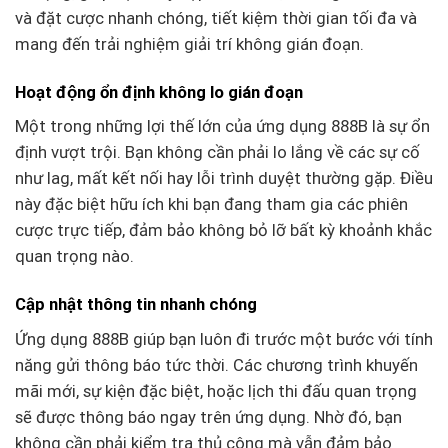
và đặt cược nhanh chóng, tiết kiệm thời gian tối đa và
mang đến trải nghiệm giải trí không gián đoạn.
Hoạt động ổn định không lo gián đoạn
Một trong những lợi thế lớn của ứng dụng 888B là sự ổn
định vượt trội. Bạn không cần phải lo lắng về các sự cố
như lag, mất kết nối hay lỗi trình duyệt thường gặp. Điều
này đặc biệt hữu ích khi bạn đang tham gia các phiên
cược trực tiếp, đảm bảo không bỏ lỡ bất kỳ khoảnh khắc
quan trọng nào.
Cập nhật thông tin nhanh chóng
Ứng dụng 888B giúp bạn luôn đi trước một bước với tính
năng gửi thông báo tức thời. Các chương trình khuyến
mãi mới, sự kiện đặc biệt, hoặc lịch thi đấu quan trọng
sẽ được thông báo ngay trên ứng dụng. Nhờ đó, bạn
không cần phải kiểm tra thủ công mà vẫn đảm bảo