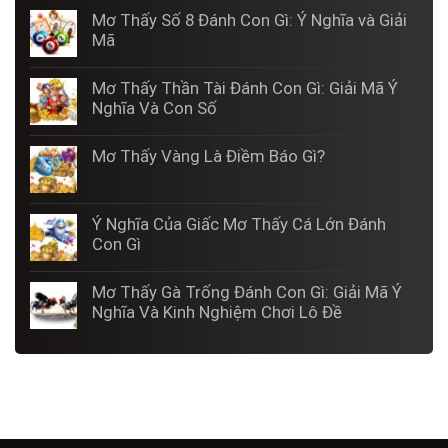
Mơ Thấy Số 8 Đánh Con Gì: Ý Nghĩa và Giải
Mã
Mơ Thấy Thần Tài Đánh Con Gì: Giải Mã Ý
Nghĩa Và Con Số
Mơ Thấy Vàng Là Điềm Báo Gì?
Ý Nghĩa Của Giấc Mơ Thấy Cá Lớn Đánh
Con Gì
Mơ Thấy Gà Trống Đánh Con Gì: Giải Mã Ý
Nghĩa Và Kinh Nghiệm Chơi Lô Đề