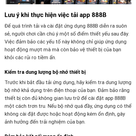
Lưu ý khi thực hiện việc tải app 888B
Để quá trình tải và cài đặt ứng dụng 888B diễn ra suôn
sẻ, người chơi cần chú ý một số điểm thiết yếu sau đây.
Việc đảm bảo các yếu tố này không chỉ giúp ứng dụng
hoạt động mượt mà mà còn bảo vệ thiết bị của bạn
khỏi các rủi ro tiềm ẩn.
Kiểm tra dung lượng bộ nhớ thiết bị
Trước khi bắt đầu tải ứng dụng, hãy kiểm tra dung lượng
bộ nhớ khả dụng trên điện thoại của bạn. Đảm bảo rằng
thiết bị còn đủ không gian lưu trữ để cài đặt app 888B
một cách trơn tru. Nếu bộ nhớ quá đầy, ứng dụng có thể
không cài đặt được hoặc hoạt động kém ổn định, gây
ảnh hưởng đến trải nghiệm của bạn.