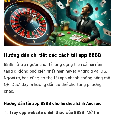
Hướng dẫn chi tiết các cách tải app 888B
888B hỗ trợ người chơi tải ứng dụng trên cả hai nền
tảng di động phổ biến nhất hiện nay là Android và iOS.
Ngoài ra, bạn cũng có thể tải app nhanh chóng bằng mã
QR. Dưới đây là hướng dẫn cụ thể cho từng phương
pháp.
Hướng dẫn tải app 888B cho hệ điều hành Android
Truy cập website chính thức của 888B
: Mở trình