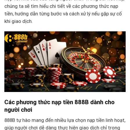
chúng ta sẽ tìm hiểu chi tiết về các phương thức nạp
tiền, hướng dẫn từng bước và cách xử lý nếu gặp sự cố
khi giao dịch.
Các phương thức nạp tiền 888B dành cho
người chơi
888B tự hào mang đến nhiều lựa chọn nạp tiền linh hoạt,
giúp người chơi dễ dàng thực hiện giao dịch chỉ trong