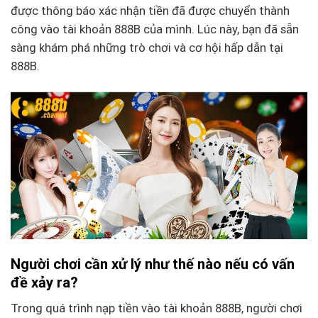
được thông báo xác nhận tiền đã được chuyển thành
công vào tài khoản 888B của mình. Lúc này, bạn đã sẵn
sàng khám phá những trò chơi và cơ hội hấp dẫn tại
888B.
Người chơi cần xử lý như thế nào nếu có vấn
đề xảy ra?
Trong quá trình nạp tiền vào tài khoản 888B, người chơi