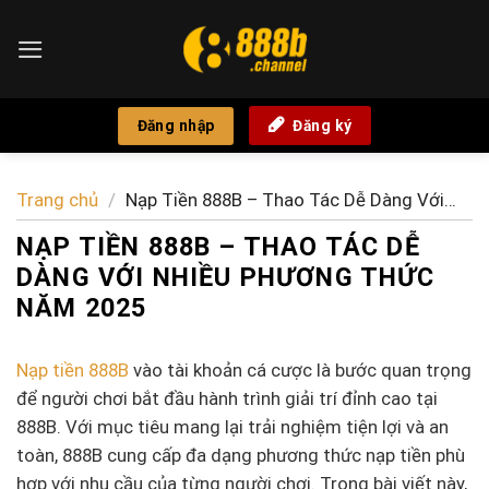
Bỏ
qua
nội
dung
Đăng nhập
Đăng ký
Trang chủ
/
Nạp Tiền 888B – Thao Tác Dễ Dàng Với
Nhiều Phương Thức Năm 2025
NẠP TIỀN 888B – THAO TÁC DỄ
DÀNG VỚI NHIỀU PHƯƠNG THỨC
NĂM 2025
Nạp tiền 888B
vào tài khoản cá cược là bước quan trọng
để người chơi bắt đầu hành trình giải trí đỉnh cao tại
888B. Với mục tiêu mang lại trải nghiệm tiện lợi và an
toàn, 888B cung cấp đa dạng phương thức nạp tiền phù
hợp với nhu cầu của từng người chơi. Trong bài viết này,