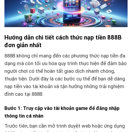
Hướng dẫn chi tiết cách thức nạp tiền 888B
đơn giản nhất
888B không chỉ mang đến các phương thức nạp tiền đa
dạng mà còn tối ưu hóa quy trình thực hiện để đảm bảo
người chơi có thể hoàn tất giao dịch nhanh chóng,
thuận tiện. Dưới đây là các bước cụ thể để bạn dễ dàng
nạp tiền vào tài khoản và tận hưởng những trải nghiệm
đỉnh cao tại 888B.
Bước 1: Truy cập vào tài khoản game để đăng nhập
thông tin cá nhân
Trước tiên, bạn cần mở trình duyệt web hoặc ứng dụng