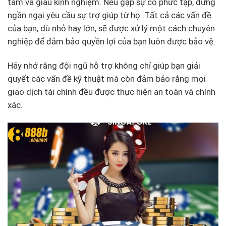
tâm và giàu kinh nghiệm. Nếu gặp sự cố phức tạp, đừng
ngần ngại yêu cầu sự trợ giúp từ họ. Tất cả các vấn đề
của bạn, dù nhỏ hay lớn, sẽ được xử lý một cách chuyên
nghiệp để đảm bảo quyền lợi của bạn luôn được bảo vệ.
Hãy nhớ rằng đội ngũ hỗ trợ không chỉ giúp bạn giải
quyết các vấn đề kỹ thuật mà còn đảm bảo rằng mọi
giao dịch tài chính đều được thực hiện an toàn và chính
xác.