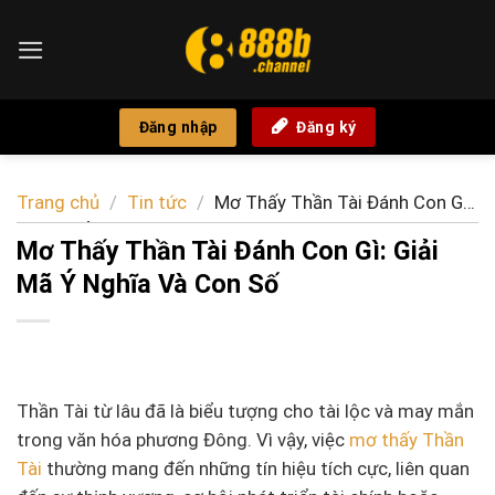
Bỏ
qua
nội
dung
Đăng nhập
Đăng ký
Trang chủ
/
Tin tức
/
Mơ Thấy Thần Tài Đánh Con Gì:
Giải Mã Ý Nghĩa Và Con Số
Mơ Thấy Thần Tài Đánh Con Gì: Giải
Mã Ý Nghĩa Và Con Số
Thần Tài từ lâu đã là biểu tượng cho tài lộc và may mắn
trong văn hóa phương Đông. Vì vậy, việc
mơ thấy Thần
Tài
thường mang đến những tín hiệu tích cực, liên quan