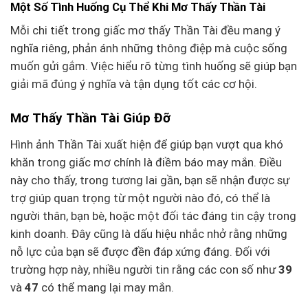
Một Số Tình Huống Cụ Thể Khi Mơ Thấy Thần Tài
Mỗi chi tiết trong giấc mơ thấy Thần Tài đều mang ý
nghĩa riêng, phản ánh những thông điệp mà cuộc sống
muốn gửi gắm. Việc hiểu rõ từng tình huống sẽ giúp bạn
giải mã đúng ý nghĩa và tận dụng tốt các cơ hội.
Mơ Thấy Thần Tài Giúp Đỡ
Hình ảnh Thần Tài xuất hiện để giúp bạn vượt qua khó
khăn trong giấc mơ chính là điềm báo may mắn. Điều
này cho thấy, trong tương lai gần, bạn sẽ nhận được sự
trợ giúp quan trọng từ một người nào đó, có thể là
người thân, bạn bè, hoặc một đối tác đáng tin cậy trong
kinh doanh. Đây cũng là dấu hiệu nhắc nhở rằng những
nỗ lực của bạn sẽ được đền đáp xứng đáng. Đối với
trường hợp này, nhiều người tin rằng các con số như
39
và
47
có thể mang lại may mắn.