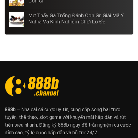
Con Gì
Mơ Thấy Gà Trống Đánh Con Gì: Giải Mã Ý
Nghĩa Và Kinh Nghiệm Chơi Lô Đề
888b
– Nhà cái cá cược uy tín, cung cấp sòng bài trực
tuyến, thể thao, slot game với khuyến mãi hấp dẫn và rút
tiền siêu nhanh. Đăng ký 888b ngay để trải nghiệm cá cược
đỉnh cao, tỷ lệ cược hấp dẫn và hỗ trợ 24/7.