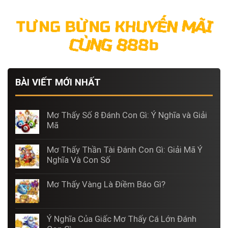
BÀI VIẾT MỚI NHẤT
Mơ Thấy Số 8 Đánh Con Gì: Ý Nghĩa và Giải
Mã
Mơ Thấy Thần Tài Đánh Con Gì: Giải Mã Ý
Nghĩa Và Con Số
Mơ Thấy Vàng Là Điềm Báo Gì?
Ý Nghĩa Của Giấc Mơ Thấy Cá Lớn Đánh