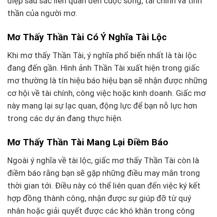
điệp sâu sắc liên quan đến cuộc sống, tài chính và tinh
thần của người mơ.
Mơ Thấy Thần Tài Có Ý Nghĩa Tài Lộc
Khi mơ thấy Thần Tài, ý nghĩa phổ biến nhất là tài lộc
đang đến gần. Hình ảnh Thần Tài xuất hiện trong giấc
mơ thường là tín hiệu báo hiệu bạn sẽ nhận được những
cơ hội về tài chính, công việc hoặc kinh doanh. Giấc mơ
này mang lại sự lạc quan, động lực để bạn nỗ lực hơn
trong các dự án đang thực hiện.
Mơ Thấy Thần Tài Mang Lại Điềm Báo
Ngoài ý nghĩa về tài lộc, giấc mơ thấy Thần Tài còn là
điềm báo rằng bạn sẽ gặp những điều may mắn trong
thời gian tới. Điều này có thể liên quan đến việc ký kết
hợp đồng thành công, nhận được sự giúp đỡ từ quý
nhân hoặc giải quyết được các khó khăn trong công