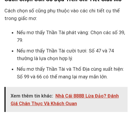
Cách chọn số cũng phụ thuộc vào các chi tiết cụ thể
trong giấc mơ:
Nếu mơ thấy Thần Tài phát vàng: Chọn các số 39,
79.
Nếu mơ thấy Thần Tài cười tươi: Số 47 và 74
thường là lựa chọn hợp lý.
Nếu mơ thấy Thần Tài và Thổ Địa cùng xuất hiện:
Số 99 và 66 có thể mang lại may mắn lớn.
Xem thêm tin khác:
Nhà Cái 888B Lừa Đảo? Đánh
Giá Chân Thực Và Khách Quan