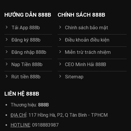
HƯỚNG DẪN 888B
CHÍNH SÁCH 888B
Tải App 888b
Chính sách bảo mật
Đăng ký 888b
Điều khoản điều kiện
Đăng nhập 888b
Miễn trừ trách nhiệm
Nạp Tiền 888b
CEO Minh Hải 888B
Rút tiền 888b
Sitemap
LIÊN HỆ 888B
Thương hiệu:
888B
ĐỊA CHỈ
: 117 Hồng Hà, P2, Q Tân Bình - TPHCM
HOTLINE
: 0918883987