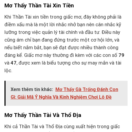
Mơ Thấy Thần Tài Xin Tiền
Khi Thần Tài xin tiền trong giấc mơ, đây không phải là
điềm xấu mà là một lời nhắc nhở bạn nên cân nhắc kỹ
lưỡng trong việc quản lý tài chính và đầu tư. Điều này
cũng ám chỉ bạn đang đứng trước một cơ hội lớn, và
nếu biết nắm bắt, bạn sẽ đạt được nhiều thành công
đáng kể. Giấc mơ này thường đi kèm với các con số
79
và
47
, được xem là biểu tượng cho sự may mắn và tài
lộc.
Xem thêm tin khác:
Mơ Thấy Gà Trống Đánh Con
Gì: Giải Mã Ý Nghĩa Và Kinh Nghiệm Chơi Lô Đề
Mơ Thấy Thần Tài Và Thổ Địa
Khi cả Thần Tài và Thổ Địa cùng xuất hiện trong giấc