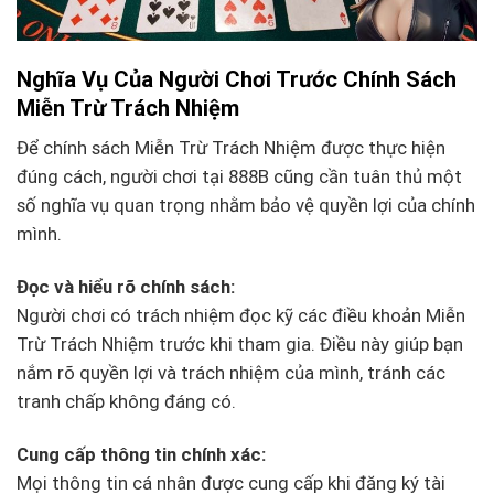
Nghĩa Vụ Của Người Chơi Trước Chính Sách
Miễn Trừ Trách Nhiệm
Để chính sách Miễn Trừ Trách Nhiệm được thực hiện
đúng cách, người chơi tại 888B cũng cần tuân thủ một
số nghĩa vụ quan trọng nhằm bảo vệ quyền lợi của chính
mình.
Đọc và hiểu rõ chính sách:
Người chơi có trách nhiệm đọc kỹ các điều khoản Miễn
Trừ Trách Nhiệm trước khi tham gia. Điều này giúp bạn
nắm rõ quyền lợi và trách nhiệm của mình, tránh các
tranh chấp không đáng có.
Cung cấp thông tin chính xác:
Mọi thông tin cá nhân được cung cấp khi đăng ký tài