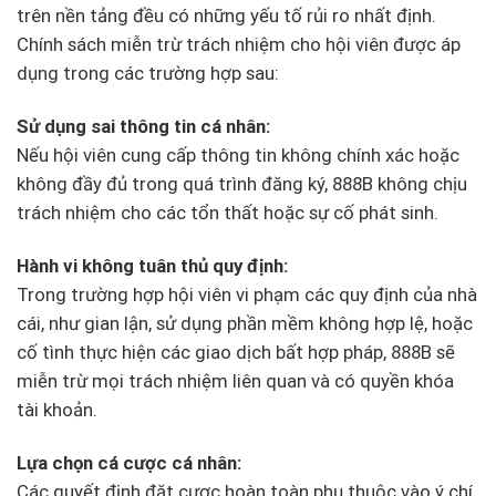
trên nền tảng đều có những yếu tố rủi ro nhất định.
Chính sách miễn trừ trách nhiệm cho hội viên được áp
dụng trong các trường hợp sau:
Sử dụng sai thông tin cá nhân:
Nếu hội viên cung cấp thông tin không chính xác hoặc
không đầy đủ trong quá trình đăng ký, 888B không chịu
trách nhiệm cho các tổn thất hoặc sự cố phát sinh.
Hành vi không tuân thủ quy định:
Trong trường hợp hội viên vi phạm các quy định của nhà
cái, như gian lận, sử dụng phần mềm không hợp lệ, hoặc
cố tình thực hiện các giao dịch bất hợp pháp, 888B sẽ
miễn trừ mọi trách nhiệm liên quan và có quyền khóa
tài khoản.
Lựa chọn cá cược cá nhân:
Các quyết định đặt cược hoàn toàn phụ thuộc vào ý chí