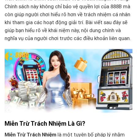
Chính sách này không chỉ bảo vệ quyền lợi của 888B mà
còn giúp người chơi hiểu rõ hơn về trách nhiệm cá nhân
khi tham gia các hoạt động giải trí. Bài viết sau đây sẽ
giúp bạn hiểu rõ về khái niệm này, nội dung chính và
nghĩa vụ của người chơi trước các điều khoản liên quan.
Miễn Trừ Trách Nhiệm Là Gì?
Miễn Trừ Trách Nhiệm
là một tuyên bố pháp lý nhằm