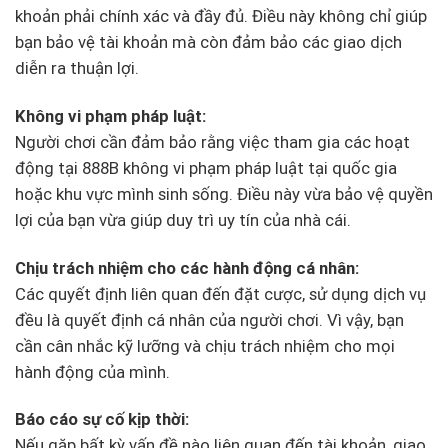
khoản phải chính xác và đầy đủ. Điều này không chỉ giúp
bạn bảo vệ tài khoản mà còn đảm bảo các giao dịch
diễn ra thuận lợi.
Không vi phạm pháp luật:
Người chơi cần đảm bảo rằng việc tham gia các hoạt
động tại 888B không vi phạm pháp luật tại quốc gia
hoặc khu vực mình sinh sống. Điều này vừa bảo vệ quyền
lợi của bạn vừa giúp duy trì uy tín của nhà cái.
Chịu trách nhiệm cho các hành động cá nhân:
Các quyết định liên quan đến đặt cược, sử dụng dịch vụ
đều là quyết định cá nhân của người chơi. Vì vậy, bạn
cần cân nhắc kỹ lưỡng và chịu trách nhiệm cho mọi
hành động của mình.
Báo cáo sự cố kịp thời:
Nếu gặp bất kỳ vấn đề nào liên quan đến tài khoản, giao