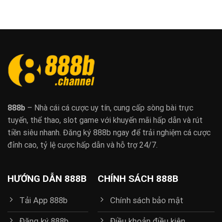
888b
– Nhà cái cá cược uy tín, cung cấp sòng bài trực
tuyến, thể thao, slot game với khuyến mãi hấp dẫn và rút
tiền siêu nhanh. Đăng ký 888b ngay để trải nghiệm cá cược
đỉnh cao, tỷ lệ cược hấp dẫn và hỗ trợ 24/7.
HƯỚNG DẪN 888B
CHÍNH SÁCH 888B
Tải App 888b
Chính sách bảo mật
Đăng ký 888b
Điều khoản điều kiện