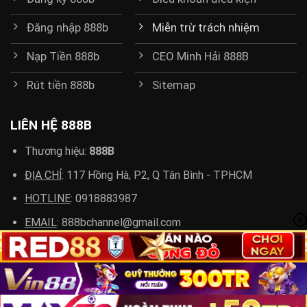
Đăng nhập 888b
Miễn trừ trách nhiệm
Nạp Tiền 888b
CEO Minh Hải 888B
Rút tiền 888b
Sitemap
LIÊN HỆ 888B
Thương hiệu:
888B
ĐỊA CHỈ
: 117 Hồng Hà, P2, Q Tân Bình - TPHCM
HOTLINE
: 0918883987
EMAIL
:
888bchannel@gmail.com
WEBSITE
:
https://ysdl.uk.com/
Hashtag: #888B, #888_B,#888BET #casino_888B,
#ca_cuoc_888B, #nha_cai_888B, #the_thao_888B