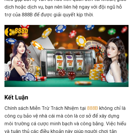
dịch hoặc dịch vụ, bạn nên liên hệ ngay với đội ngũ hỗ
trợ của 888B để được giải quyết kịp thời.
Kết Luận
Chính sách Miễn Trừ Trách Nhiệm tại
888B
không chỉ là
công cụ bảo vệ nhà cái mà còn là cơ sở để xây dựng
môi trường cá cược minh bạch và công bằng. Việc hiểu
và tuân thủ các điều khoản này giúp người chơi tận