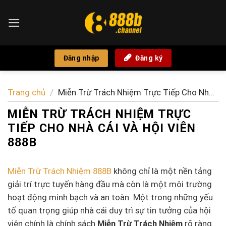
Bỏ
qua
nội
dung
Đăng nhập
Đăng ký
Trang chủ
/
Miễn Trừ Trách Nhiệm Trực Tiếp Cho Nhà
Cái Và Hội Viên 888B
MIỄN TRỪ TRÁCH NHIỆM TRỰC
TIẾP CHO NHÀ CÁI VÀ HỘI VIÊN
888B
Miễn Trừ Trách Nhiệm 888B
không chỉ là một nền tảng
giải trí trực tuyến hàng đầu mà còn là một môi trường
hoạt động minh bạch và an toàn. Một trong những yếu
tố quan trọng giúp nhà cái duy trì sự tin tưởng của hội
viên chính là chính sách
Miễn Trừ Trách Nhiệm
rõ ràng.