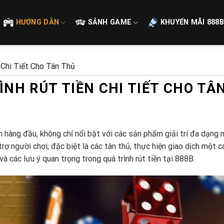
HƯỚNG DẪN
SẢNH GAME
KHUYẾN MÃI 888
 Chi Tiết Cho Tân Thủ
ÌNH RÚT TIỀN CHI TIẾT CHO TÂ
 hàng đầu, không chỉ nổi bật với các sản phẩm giải trí đa dạng
trợ người chơi, đặc biệt là các tân thủ, thực hiện giao dịch một c
và các lưu ý quan trọng trong quá trình rút tiền tại 888B.