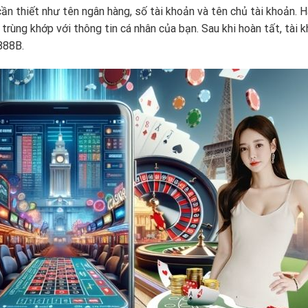
ần thiết như tên ngân hàng, số tài khoản và tên chủ tài khoản.
trùng khớp với thông tin cá nhân của bạn. Sau khi hoàn tất, tài 
888B.