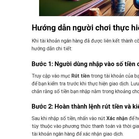
Hướng dẫn người chơi thực hiệ
Khi tài khoản ngân hàng đã được liên kết thành cô
hướng dẫn chi tiết:
Bước 1: Người dùng nhập vào số tiền 
Truy cập vào mục
Rút tiền
trong tài khoản của bạ
để bạn kiểm tra trước khi thực hiện giao dịch. Lưu
chắn rằng số tiền bạn nhập nằm trong khoảng ch
Bước 2: Hoàn thành lệnh rút tiền và k
Sau khi nhập số tiền, nhấn vào nút
Xác nhận
để ho
tùy thuộc vào phương thức thanh toán và thời gian
tài khoản ngân hàng để xác nhận giao dịch.