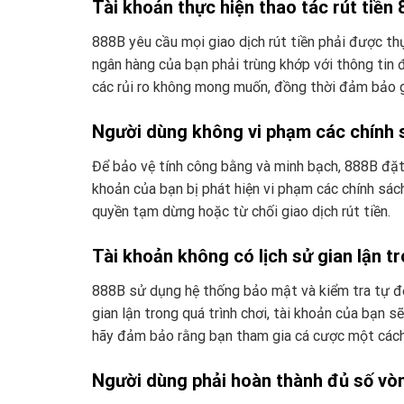
Tài khoản thực hiện thao tác rút tiền
888B yêu cầu mọi giao dịch rút tiền phải được thự
ngân hàng của bạn phải trùng khớp với thông tin đ
các rủi ro không mong muốn, đồng thời đảm bảo gia
Người dùng không vi phạm các chính 
Để bảo vệ tính công bằng và minh bạch, 888B đặt 
khoản của bạn bị phát hiện vi phạm các chính sác
quyền tạm dừng hoặc từ chối giao dịch rút tiền.
Tài khoản không có lịch sử gian lận t
888B sử dụng hệ thống bảo mật và kiểm tra tự độn
gian lận trong quá trình chơi, tài khoản của bạn sẽ
hãy đảm bảo rằng bạn tham gia cá cược một cách 
Người dùng phải hoàn thành đủ số vò